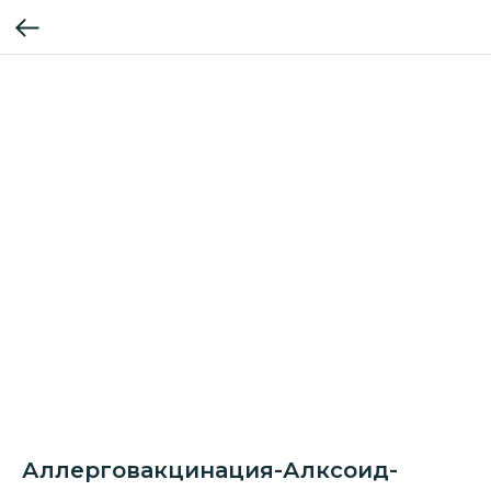
Аллерговакцинация-Алксоид-