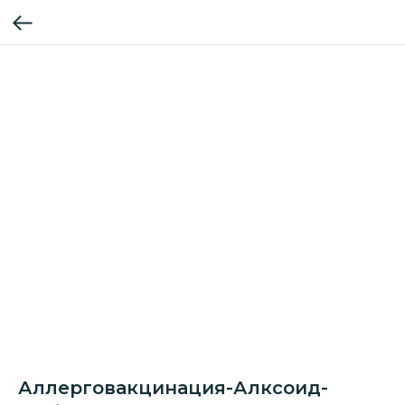
Аллерговакцинация-Алксоид-