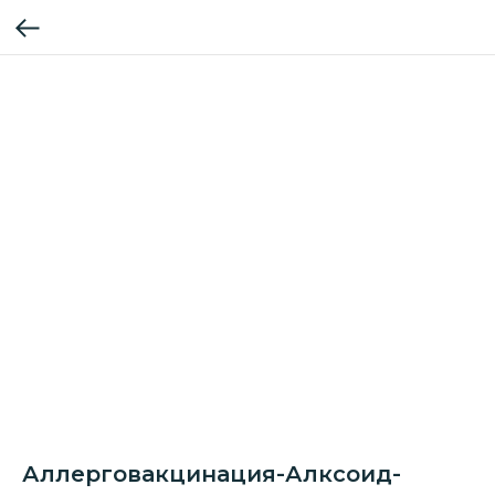
Аллерговакцинация-Алксоид-