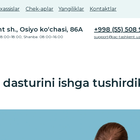
assislar
Chek-aplar
Yangiliklar
Kontaktlar
 sh., Osiyo ko‘chasi, 86A
+998 (55) 508 
8:00–18:00, Shanba: 08:00–16:00
support@iac-tashkent.u
dasturini ishga tushirdi