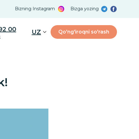
Bizning Instagram
Bizga yozing
92 00
UZ
Qo'ng'iroqni so'rash
z
k!