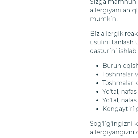
Sizga mamnuniya
allergiyani ani
mumkin!
Biz allergik rea
usulini tanlash
dasturini ishlab
Burun oqish
Toshmalar v
Toshmalar, 
Yo‘tal, nafa
Yo‘tal, nafa
Kengaytiril
Sog‘lig‘ingizni
allergiyangizni