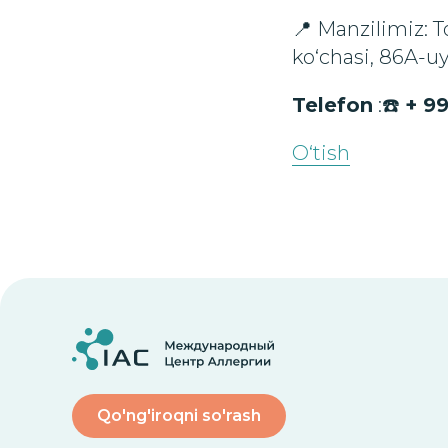
📍 Manzilimiz: 
ko‘chasi, 86A-uy
Telefon
:☎️
+ 9
O‘tish
Qo'ng'iroqni so'rash