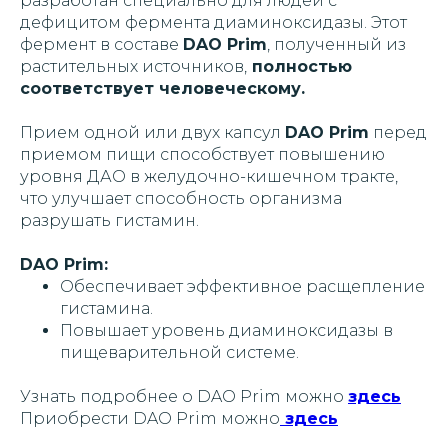
разработан специально для людей с
дефицитом фермента диаминоксидазы. Этот
фермент в составе
DAO Prim
, полученный из
растительных источников,
полностью
соответствует человеческому.
Прием одной или двух капсул
DAO Prim
перед
приемом пищи способствует повышению
уровня ДАО в желудочно-кишечном тракте,
что улучшает способность организма
разрушать гистамин.
DAO Prim:
Обеспечивает эффективное расщепление
гистамина.
Повышает уровень диаминоксидазы в
пищеварительной системе.
Узнать подробнее о DAO Prim можно
здесь
Приобрести DAO Prim можно
здесь