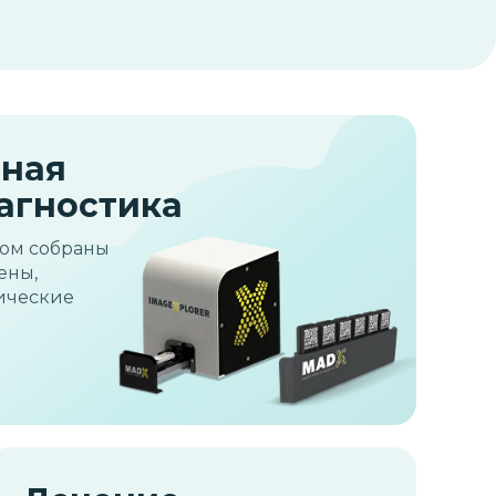
ная
агностика
ром собраны
ены,
ические