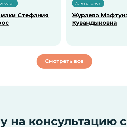
рголог
Аллерголог
амаки Стефания
Жураева Мафтун
рос
Кувандыковна
Смотреть все
у на консультацию с