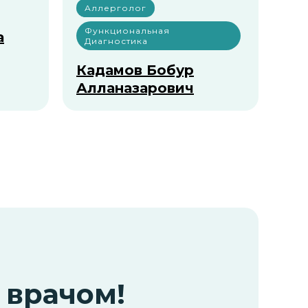
Аллерголог
Функциональная
а
Диагностика
Кадамов Бобур
Алланазарович
 врачом!