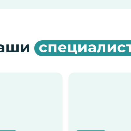
аши
.
специалис