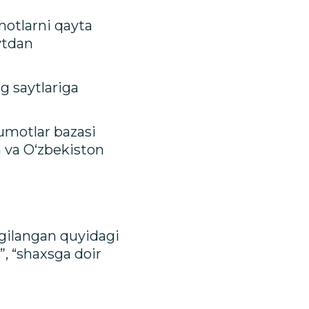
motlarni qayta
aytdan
ng saytlariga
lumotlar bazasi
m va O‘zbekiston
lgilangan quyidagi
”, “shaxsga doir