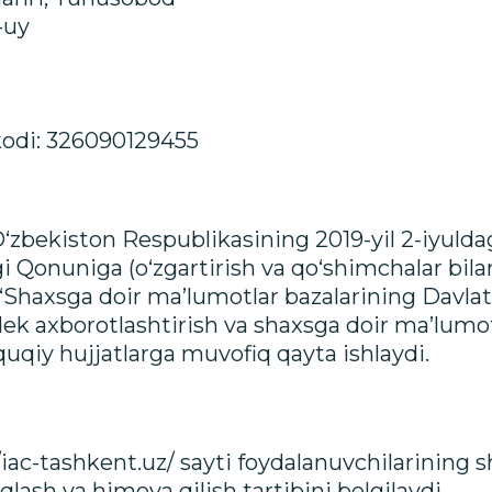
-uy
 kodi: 326090129455
‘zbekiston Respublikasining 2019-yil 2-iyulda
i Qonuniga (o‘zgartirish va qo‘shimchalar bila
Shaxsga doir ma’lumotlar bazalarining Davlat
gdek axborotlashtirish va shaxsga doir ma’lum
uqiy hujjatlarga muvofiq qayta ishlaydi.
/iac-tashkent.uz/ sayti foydalanuvchilarining 
aqlash va himoya qilish tartibini belgilaydi.