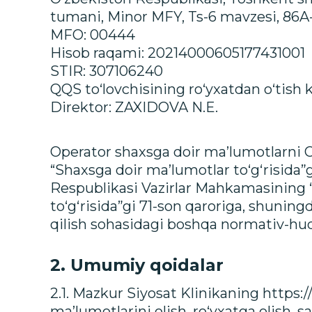
tumani, Minor MFY, Ts-6 mavzesi, 86A
MFO: 00444
Hisob raqami: 20214000605177431001
STIR: 307106240
QQS to‘lovchisining ro‘yxatdan o‘tish
Direktor: ZAXIDOVA N.E.
Operator shaxsga doir ma’lumotlarni O
“Shaxsga doir ma’lumotlar to‘g‘risida”g
Respublikasi Vazirlar Mahkamasining “
to‘g‘risida”gi 71-son qaroriga, shunin
qilish sohasidagi boshqa normativ-huq
2. Umumiy qoidalar
2.1. Mazkur Siyosat Klinikaning https:/
ma’lumotlarini olish, ro‘yxatga olish, s