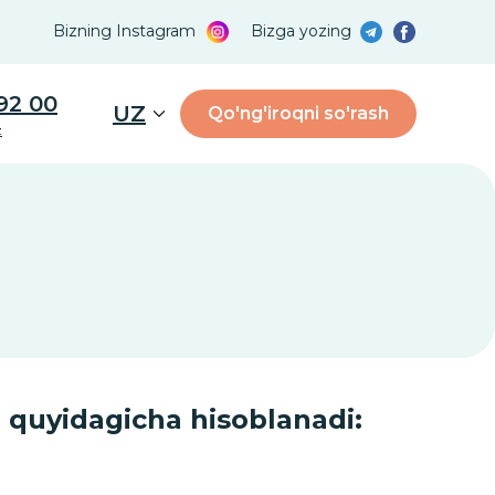
Bizning Instagram
Bizga yozing
92 00
UZ
Qo'ng'iroqni so'rash
z
i quyidagicha hisoblanadi: