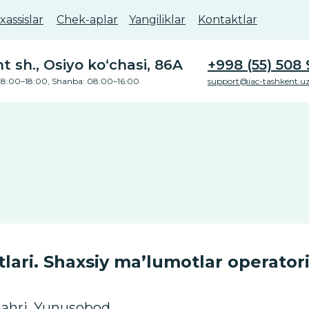
assislar
Chek-aplar
Yangiliklar
Kontaktlar
 sh., Osiyo ko‘chasi, 86A
+998 (55) 508 
8:00–18:00, Shanba: 08:00–16:00
support@iac-tashkent.u
lari. Shaxsiy ma’lumotlar operator
hahri, Yunusobod