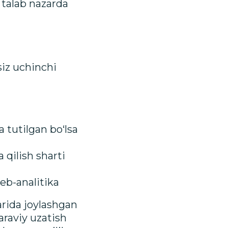
 talab nazarda
siz uchinchi
 tutilgan bo‘lsa
 qilish sharti
eb-analitika
arida joylashgan
araviy uzatish