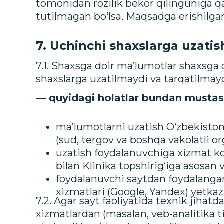
tomonidan rozilik bekor qilinguniga q
tutilmagan bo‘lsa. Maqsadga erishilgan
7. Uchinchi shaxslarga uzatis
7.1. Shaxsga doir ma’lumotlar shaxsga 
shaxslarga uzatilmaydi va tarqatilmay
— quyidagi holatlar bundan mustas
ma’lumotlarni uzatish O‘zbekiston
(sud, tergov va boshqa vakolatli org
uzatish foydalanuvchiga xizmat ko‘r
bilan Klinika topshirig‘iga asosan
foydalanuvchi saytdan foydalangan
xizmatlari (Google, Yandex) yetkazi
7.2. Agar sayt faoliyatida texnik jiha
xizmatlardan (masalan, veb-analitika t