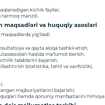
qlanadigan kichik fayllar;
 tarmoq manzili.
h maqsadlari va huquqiy asoslari
 maqsadlarda yig‘iladi:
sultatsiya va qayta aloqa tashkil etish;
utaxassislari haqida ma’lumot berish;
hilik talablarini bajarish;
ashtirish (statistika, tahlil va xavfsizlik).
i;
angan majburiyatlarini bajarishi;
uquqlari hamda qonuniy manfaatlarini himoya q