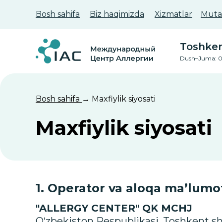
Bosh sahifa
Biz haqimizda
Xizmatlar
Mutax
Toshkent
Dush–Juma: 0
Bosh sahifa
→ Maxfiylik siyosati
Maxfiylik siyosati
1. Operator va aloqa ma’lumot
"ALLERGY CENTER" QK MCHJ
O‘zbekiston Respublikasi, Toshkent s