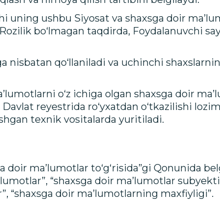
shi uning ushbu Siyosat va shaxsga doir ma’lu
i. Rozilik bo‘lmagan taqdirda, Foydalanuvchi s
ga nisbatan qo‘llaniladi va uchinchi shaxslarni
a’lumotlarni o‘z ichiga olgan shaxsga doir ma’
Davlat reyestrida ro‘yxatdan o‘tkazilishi lozi
gan texnik vositalarda yuritiladi.
 doir ma’lumotlar to‘g‘risida”gi Qonunida be
’lumotlar”, “shaxsga doir ma’lumotlar subyekti
r”, “shaxsga doir ma’lumotlarning maxfiyligi”.