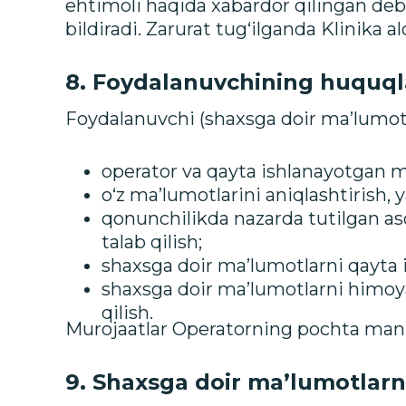
ehtimoli haqida xabardor qilingan deb 
bildiradi. Zarurat tug‘ilganda Klinika a
8. Foydalanuvchining huquql
Foydalanuvchi (shaxsga doir ma’lumot
operator va qayta ishlanayotgan m
o‘z ma’lumotlarini aniqlashtirish, y
qonunchilikda nazarda tutilgan aso
talab qilish;
shaxsga doir ma’lumotlarni qayta i
shaxsga doir ma’lumotlarni himoya
qilish.
Murojaatlar Operatorning pochta manzi
9. Shaxsga doir ma’lumotlarni