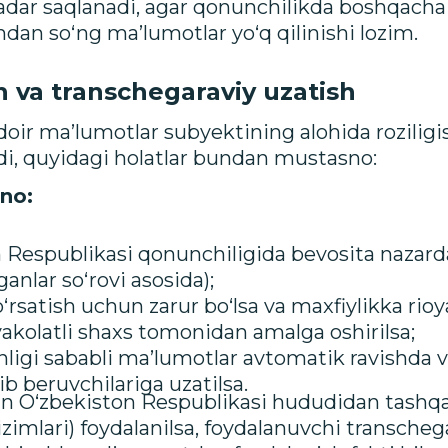
adar saqlanadi, agar qonunchilikda boshqacha
dan so‘ng ma’lumotlar yo‘q qilinishi lozim.
h va transchegaraviy uzatish
doir ma’lumotlar subyektining alohida roziligi
di, quyidagi holatlar bundan mustasno:
no:
 Respublikasi qonunchiligida bevosita nazarda
anlar so‘rovi asosida);
satish uchun zarur bo‘lsa va maxfiylikka rioya
 vakolatli shaxs tomonidan amalga oshirilsa;
ligi sababli ma’lumotlar avtomatik ravishda v
b beruvchilariga uzatilsa.
tdan O‘zbekiston Respublikasi hududidan tashq
izimlari) foydalanilsa, foydalanuvchi transcheg