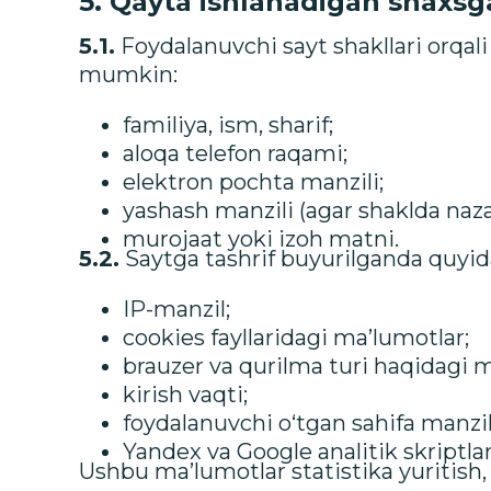
5. Qayta ishlanadigan shaxsga
5.1.
Foydalanuvchi sayt shakllari orqal
mumkin:
familiya, ism, sharif;
aloqa telefon raqami;
elektron pochta manzili;
yashash manzili (agar shaklda nazar
murojaat yoki izoh matni.
5.2.
Saytga tashrif buyurilganda quyid
IP-manzil;
cookies fayllaridagi ma’lumotlar;
brauzer va qurilma turi haqidagi m
kirish vaqti;
foydalanuvchi o‘tgan sahifa manzili
Yandex va Google analitik skriptla
Ushbu ma’lumotlar statistika yuritish, 