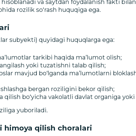
hisoblanadi va saytdan foydalanish fakti bilan
lohida rozilik so‘rash huquqiga ega.
ari
lar subyekti) quyidagi huquqlarga ega:
a’lumotlar tarkibi haqida ma’lumot olish;
angilash yoki tuzatishni talab qilish;
slar mavjud bo‘lganda ma’lumotlarni bloklash 
shlashga bergan roziligini bekor qilish;
 qilish bo‘yicha vakolatli davlat organiga yok
liga yuboriladi.
 himoya qilish choralari