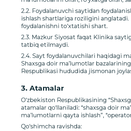
2.2. Foydalanuvchi saytidan foydalani
ishlash shartlariga roziligini anglatad
foydalanishni to‘xtatishi shart.
2.3. Mazkur Siyosat faqat Klinika sayti
tatbiq etilmaydi.
2.4. Sayt foydalanuvchilari haqidagi m
Shaxsga doir ma’lumotlar bazalarining 
Respublikasi hududida jismonan joylash
3. Atamalar
O‘zbekiston Respublikasining “Shaxsga
atamalar qo‘llaniladi: “shaxsga doir ma
ma’lumotlarni qayta ishlash”, “operato
Qo‘shimcha ravishda: