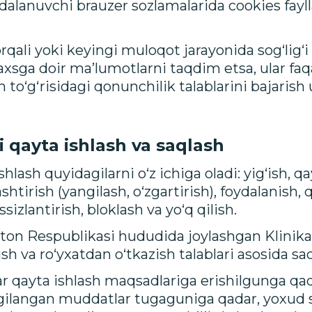
ydalanuvchi brauzer sozlamalarida cookies fayl
orqali yoki keyingi muloqot jarayonida sog‘lig‘i
sga doir ma’lumotlarni taqdim etsa, ular faq
h to‘g‘risidagi qonunchilik talablarini bajaris
 qayta ishlash va saqlash
hlash quyidagilarni o‘z ichiga oladi: yig‘ish, qa
ashtirish (yangilash, o‘zgartirish), foydalanish
sizlantirish, bloklash va yo‘q qilish.
ton Respublikasi hududida joylashgan Klinika 
ish va ro‘yxatdan o‘tkazish talablari asosida sa
r qayta ishlash maqsadlariga erishilgunga qad
lgilangan muddatlar tugaguniga qadar, yoxud