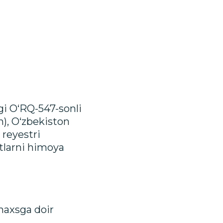
gi O‘RQ-547-sonli
n), O‘zbekiston
 reyestri
otlarni himoya
shaxsga doir