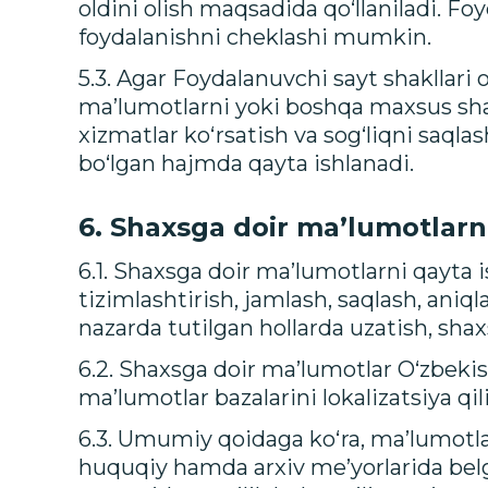
oldini olish maqsadida qo‘llaniladi. Fo
foydalanishni cheklashi mumkin.
5.3. Agar Foydalanuvchi sayt shakllari 
ma’lumotlarni yoki boshqa maxsus shax
xizmatlar ko‘rsatish va sog‘liqni saqlas
bo‘lgan hajmda qayta ishlanadi.
6. Shaxsga doir ma’lumotlarni
6.1. Shaxsga doir ma’lumotlarni qayta is
tizimlashtirish, jamlash, saqlash, aniql
nazarda tutilgan hollarda uzatish, shaxs
6.2. Shaxsga doir ma’lumotlar O‘zbekis
ma’lumotlar bazalarini lokalizatsiya qil
6.3. Umumiy qoidaga ko‘ra, ma’lumotla
huquqiy hamda arxiv me’yorlarida be