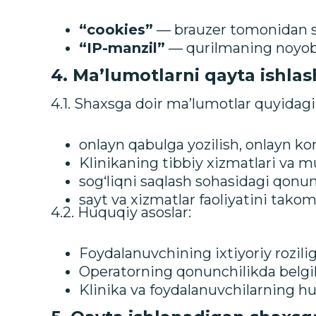
“cookies”
— brauzer tomonidan sa
“IP-manzil”
— qurilmaning noyob
4. Ma’lumotlarni qayta ishlas
4.1. Shaxsga doir ma’lumotlar quyidagi
onlayn qabulga yozilish, onlayn kon
Klinikaning tibbiy xizmatlari va m
sog‘liqni saqlash sohasidagi qonunc
sayt va xizmatlar faoliyatini takomill
4.2. Huquqiy asoslar:
Foydalanuvchining ixtiyoriy rozilig
Operatorning qonunchilikda belgil
Klinika va foydalanuvchilarning h