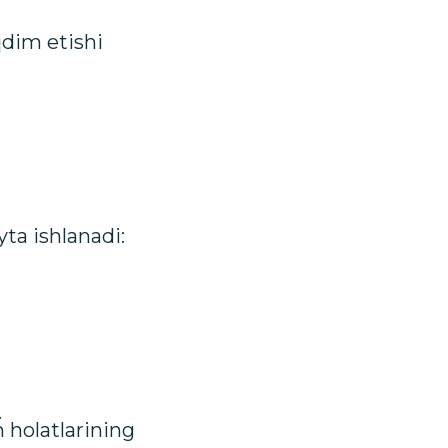
qdim etishi
ta ishlanadi:
.
h holatlarining