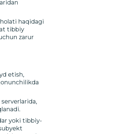
laridan
 holati haqidagi
at tibbiy
h uchun zarur
yd etish,
, qonunchilikda
serverlarida,
qlanadi.
ar yoki tibbiy-
 subyekt