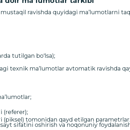
 doir ma’lumotlar tarkibi
i mustaqil ravishda quyidagi ma’lumotlarni ta
da tutilgan bo‘lsa);
agi texnik ma’lumotlar avtomatik ravishda qay
a’lumotlar;
 (referer);
ri (piksel) tomonidan qayd etilgan parametrlar
sayt sifatini oshirish va noqonuniy foydalanis