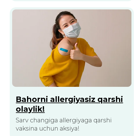
Yangiliklar
Kontaktlar
DAO PRIM
+998 (55) 508 92 00
Du–Ju: 08:00–18:00, Sha: 08:00–16:00
support@iac-tashkent.uz
Tijorat takliflari
Copyright © 2026 iac-tashkent.
Barcha huquqlar himoyalangan
Maxfiylik siyosati