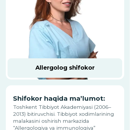
Allergolog shifokor
Shifokor haqida ma’lumot:
Toshkent Tibbiyot Akademiyasi (2006–
2013) bitiruvchisi. Tibbiyot xodimlarining
malakasini oshirish markazida
“Allergologiya va immunologiya”
ixtisosligi bo‘yicha tayyorlov kursini
tamomlagan. Shuningdek, Moskva
Innovatsion Rivojlanish Universitetida
“Nutrisiologiya” kursini o‘qigan.
DAO fermenti yetishmovchiligi (DAO
deficiency) bo‘yicha ixtisoslashgan:
uning rivojlanish mexanizmlari,
diagnostikasi va davolash