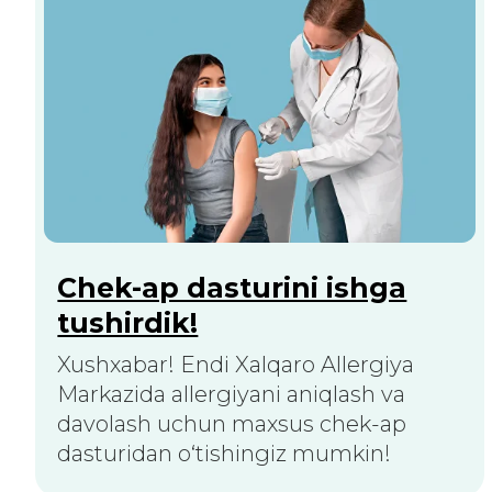
Qo'ng'iroqni so'rash
Bosh sahifa
Biz haqimizda
Xizmatlar
Mutaxassislar
Chek-aplar