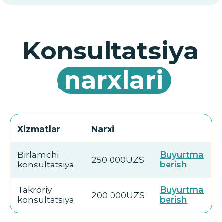
konsultatsiya
berish
Takroriy
Buyurtma
200 000UZS
konsultatsiya
berish
Ko‘p beriladigan
savollarga
.
javoblar