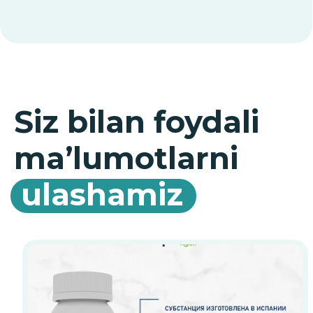
chiqariladi va asosiy hisoblanadi...
Chek-ap dasturini ishga
tushirdik!
Xushxabar! Endi Xalqaro Allergiya
Markazida allergiyani aniqlash va
davolash uchun maxsus chek-ap
dasturidan o‘tishingiz mumkin!