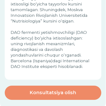
yondashuvlarini chuqur o‘rganadi.
Barcelona (Ispaniya)dagi International
DAO Institute eksperti hisoblanadi.
Konsultatsiya olish
Konsultatsiya
.
narxlari
Xizmatlar
Narxi
Birlamchi
Buyurtma
250 000UZS