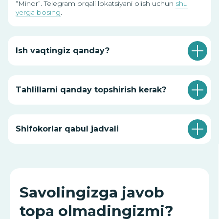
“Minor”. Telegram orqali lokatsiyani olish uchun
shu
yerga bosing
.
+998
Ish vaqtingiz qanday?
Menga qo‘ng‘iroq qiling
Tahlillarni qanday topshirish kerak?
“Menga qo‘ng‘iroq qiling” tugmasini bosish orqali siz
shaxsiy ma’lumotlaringizni qayta ishlashga rozilik bildirasiz
va maxfiylik siyosati shartlariga rozilik berasiz.
Shifokorlar qabul jadvali
Siz bilan foydali