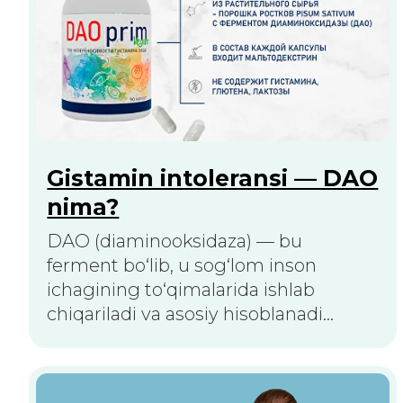
Bahorni allergiyasiz qarshi
olaylik!
Sarv changiga allergiyaga qarshi
vaksina uchun aksiya!
Barchasini ko‘rish