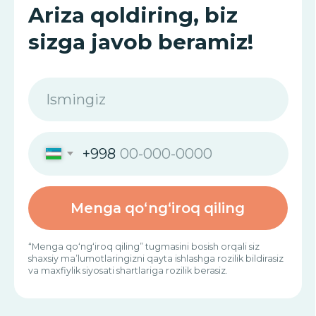
ma’lumotlarni
.
ulashamiz
Gistamin intoleransi — DAO
nima?
DAO (diaminooksidaza) — bu
ferment bo‘lib, u sog‘lom inson
ichagining to‘qimalarida ishlab