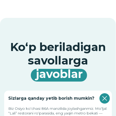
Savolingizga javob
topa olmadingizmi?
Sizlarga qanday yetib borish mumkin?
Ariza qoldiring, biz
sizga javob beramiz!
Biz Osiyo ko‘chasi 86A manzilida joylashganmiz. Mo‘ljal:
“Lali” restorani ro‘parasida, eng yaqin metro bekati —