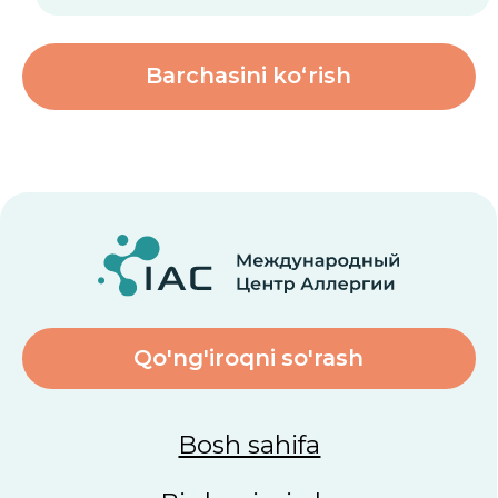
Sayt
future-group.uz
tomonidan yaratilgan