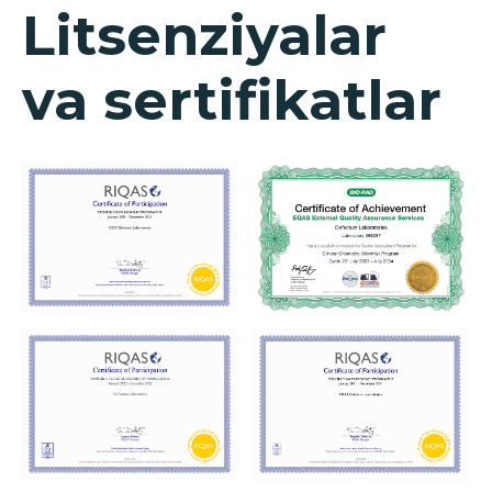
Savolingizga javob
topa olmadingizmi?
Ariza qoldiring, biz
sizga javob beramiz!
+998
Menga qo‘ng‘iroq qiling