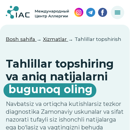
Bosh sahifa
→
Xizmatlar
→ Tahlillar topshirish
Tahlillar topshiring
va aniq natijalarni
.
bugunoq oling
Navbatsiz va ortiqcha kutishlarsiz tezkor
diagnostika Zamonaviy uskunalar va sifat
nazorati tufayli siz ishonchli natijalarga
ega bo‘lasiz va vaqtingizni behuda
sarflamaysiz
Tahlillarga yozilish