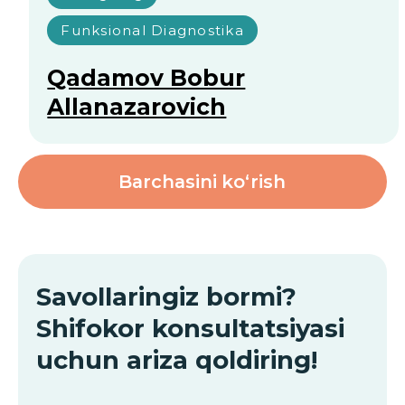
Litsenziyalar
va sertifikatlar