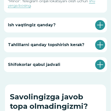
“Minor”. Telegram orqali lokatsiyani olish uchun
shu
yerga bosing
.
Ish vaqtingiz qanday?
Gistamin intoleransi — DAO
Tahlillarni qanday topshirish kerak?
nima?
DAO (diaminooksidaza) — bu
ferment bo‘lib, u sog‘lom inson
Shifokorlar qabul jadvali
ichagining to‘qimalarida ishlab
chiqariladi va asosiy hisoblanadi...