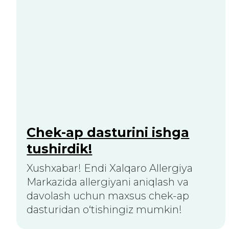
+998 (55) 508 92 00
Du–Ju: 08:00–18:00, Sha: 08:00–16:00
support@iac-tashkent.uz
Tijorat takliflari
Copyright © 2026 iac-tashkent.
Barcha huquqlar himoyalangan
Maxfiylik siyosati
Sayt
future-group.uz
tomonidan yaratilgan