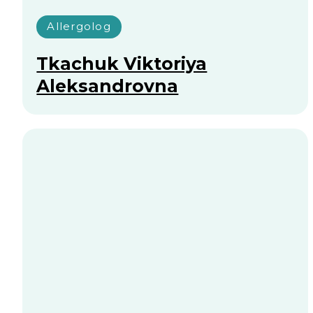
Allergolog
Jo‘rayeva Maftuna
Quvandiqovna