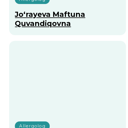
Savollaringiz bormi?
Shifokor konsultatsiyasi
uchun ariza qoldiring!
+998
Menga qo‘ng‘iroq qiling
“Menga qo‘ng‘iroq qiling” tugmasini bosish orqali siz
shaxsiy ma’lumotlaringizni qayta ishlashga rozilik bildirasiz
va maxfiylik siyosati shartlariga rozilik berasiz.