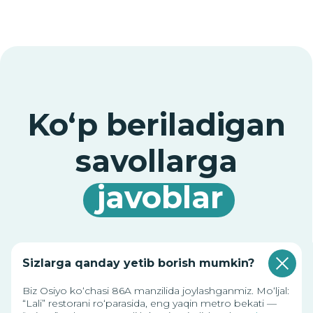
“Menga qo‘ng‘iroq qiling” tugmasini bosish orqali siz
shaxsiy ma’lumotlaringizni qayta ishlashga rozilik bildirasiz
va maxfiylik siyosati shartlariga rozilik berasiz.
Siz bilan foydali
ma’lumotlarni
.
ulashamiz
Sizlarga qanday yetib borish mumkin?
Biz Osiyo ko‘chasi 86A manzilida joylashganmiz. Mo‘ljal:
“Lali” restorani ro‘parasida, eng yaqin metro bekati —