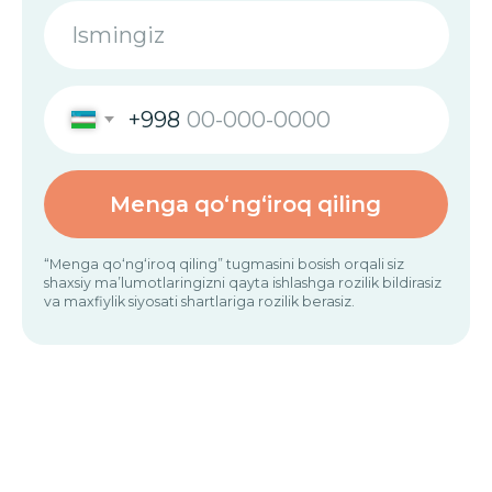
Ko‘p beriladigan
savollarga
.
javoblar