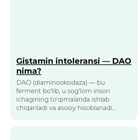
Qo'ng'iroqni so'rash
Bosh sahifa
Biz haqimizda
Xizmatlar
Mutaxassislar
Chek-aplar
Yangiliklar
Kontaktlar
DAO PRIM