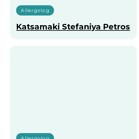
Allergolog
Funksional Diagnostika
Qadamov Bobur
Allanazarovich
Barchasini ko‘rish