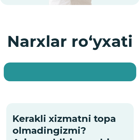
Kerakli xizmatni topa
olmadingizmi?
Ariza qoldiring — biz
sizga yordam beramiz
+998
Menga qo‘ng‘iroq qiling