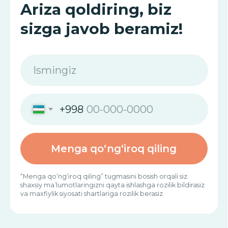
Chek-ap dasturini ishga
tushirdik!
Xushxabar! Endi Xalqaro Allergiya
Markazida allergiyani aniqlash va
davolash uchun maxsus chek-ap
dasturidan o‘tishingiz mumkin!