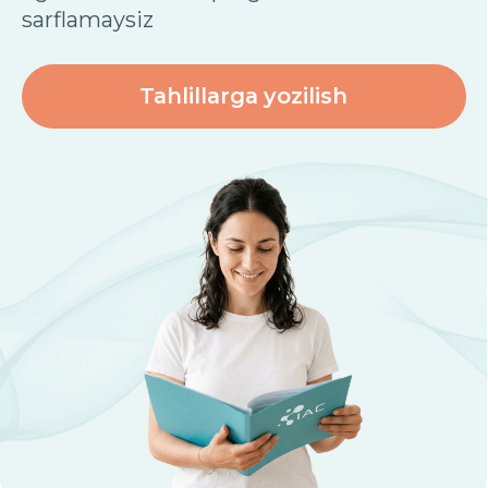
Narxlar ro‘yxati