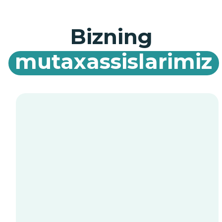
Allergolog
Tkachuk Viktoriya
Aleksandrovna
Allergolog
Katsamaki Stefaniya Petros