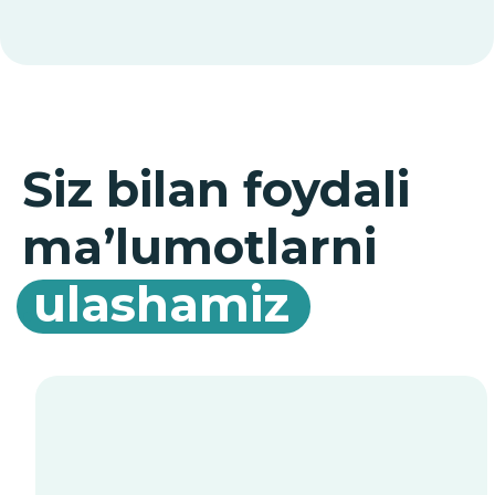
Bahorni allergiyasiz qarshi
olaylik!
Sarv changiga allergiyaga qarshi
vaksina uchun aksiya!
Barchasini ko‘rish