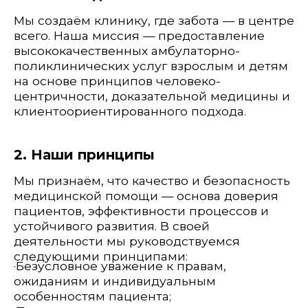
на основе принципов человеко-
центричности, доказательной медицины и
клиентоориентированного подхода.
2. Наши принципы
Мы признаём, что качество и безопасность
медицинской помощи — основа доверия
пациентов, эффективности процессов и
устойчивого развития. В своей
деятельности мы руководствуемся
следующими принципами:
·Безусловное уважение к правам,
ожиданиям и индивидуальным
особенностям пациента;
·Предоставление услуг на основе
доказательной медицины;
·Постоянное повышение квалификации и
компетентности персонала;
·Поддержание высоких стандартов
сервисной культуры и вежливого
взаимодействия;
·Соблюдение законодательства
Республики Узбекистан и международных
требований;