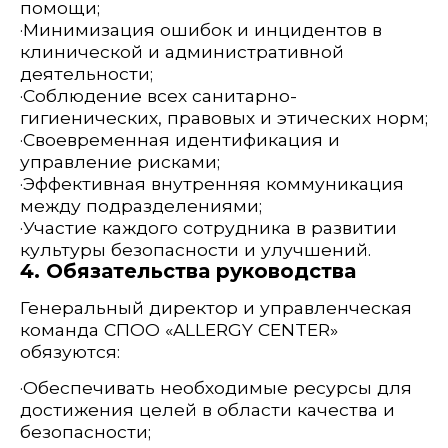
команда СПОО «ALLERGY CENTER»
обязуются:
·Обеспечивать необходимые ресурсы для
достижения целей в области качества и
безопасности;
·Регулярно пересматривать политику,
индикаторы, риски и планы улучшений;
·Вовлекать персонал всех уровней в
процессы развития клиники;
·Стремиться к внешней сертификации и
соответствию лучшим международным
практикам.
5. Кому адресована политика
Настоящая политика предназначена для
всех сотрудников клиники, а также для
наших партнёров и пациентов. Она
отражает нашу приверженность качеству,
открытости и развитию. Каждый сотрудник
обязан ознакомиться с политикой,