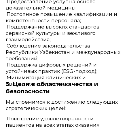
·Поддержка цифровых решений и
устойчивых практик (ESG-подход);
·Минимизация клинических и
3. Цели в области качества и
операционных рисков.
безопасности
Мы стремимся к достижению следующих
стратегических целей:
·Повышение удовлетворённости
пациентов на всех этапах оказания
помощи;
·Минимизация ошибок и инцидентов в
клинической и административной
деятельности;
·Соблюдение всех санитарно-
гигиенических, правовых и этических норм;
·Своевременная идентификация и
управление рисками;
·Эффективная внутренняя коммуникация
между подразделениями;
·Участие каждого сотрудника в развитии
культуры безопасности и улучшений.
4. Обязательства руководства
Генеральный директор и управленческая