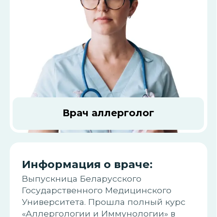
Врач аллерголог
Информация о враче:
Выпускница Беларусского
Государственного Медицинского
Университета. Прошла полный курс
«Аллергологии и Иммунологии» в
Центре Усовершенствования
Профессиональной Квалификации
Медицинских работников.
Специалист в области проведения и
интерпретации, кожных проб (prick -
test), функциональных проб: Фено,
спирометрия и АСИТ (аллерген -
специфической иммунотерапии).