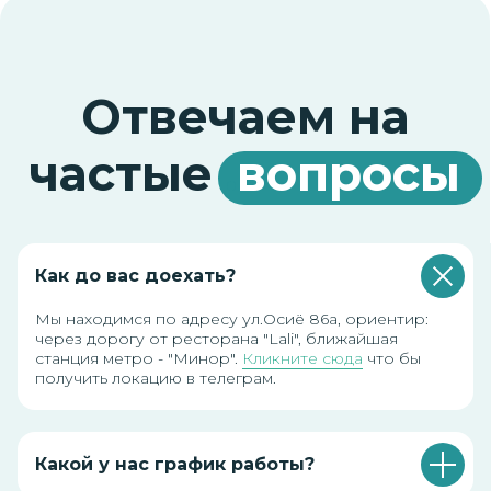
Не нашли ответ на
ваш вопрос? Оставьте
Как до вас доехать?
заявку, и мы ответим!
Мы находимся по адресу ул.Осиё 86а, ориентир:
через дорогу от ресторана "Lali", ближайшая
станция метро - "Минор".
Кликните сюда
что бы
получить локацию в телеграм.
+998
Какой у нас график работы?