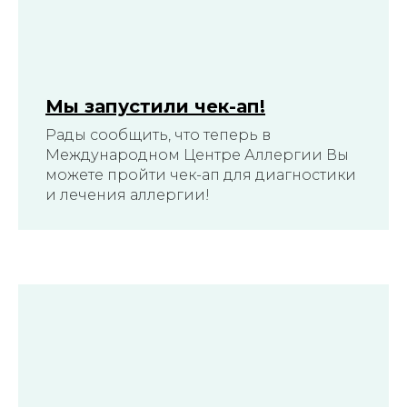
Заказать звонок
Главная
Мы запустили чек-ап!
Рады сообщить, что теперь в
О нас
Международном Центре Аллергии Вы
можете пройти чек-ап для диагностики
Услуги
и лечения аллергии!
Специалисты
Чек-апы
Новости
Контакты
DAO PRIM