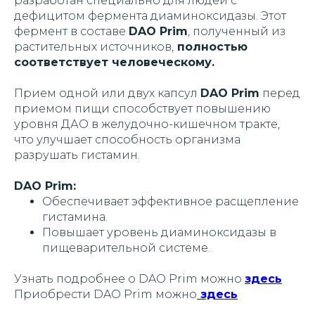
разработан специально для людей с
дефицитом фермента диаминоксидазы. Этот
фермент в составе
DAO Prim
, полученный из
растительных источников,
полностью
соответствует человеческому.
Прием одной или двух капсул
DAO Prim
перед
приемом пищи способствует повышению
уровня ДАО в желудочно-кишечном тракте,
что улучшает способность организма
разрушать гистамин.
DAO Prim:
Обеспечивает эффективное расщепление
гистамина.
Повышает уровень диаминоксидазы в
пищеварительной системе.
Узнать подробнее о DAO Prim можно
здесь
Приобрести DAO Prim можно
здесь